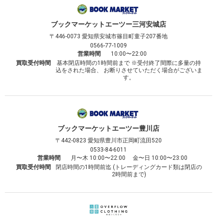
ブックマーケット
エーツー三河安城店
〒446-0073
愛知県安城市篠目町童子207番地
0566-77-1009
営業時間
10:00〜22:00
買取受付時間
基本閉店時間の1時間前まで ※受付終了間際に多量の持
込をされた場合、 お断りさせていただく場合がございま
す。
ブックマーケット
エーツー豊川店
〒442-0823
愛知県豊川市正岡町流田520
0533-84-6011
営業時間
月〜木 10:00〜22:00 金〜日 10:00〜23:00
買取受付時間
閉店時間の1時間前迄 (トレーディングカード類は閉店の
2時間前まで)