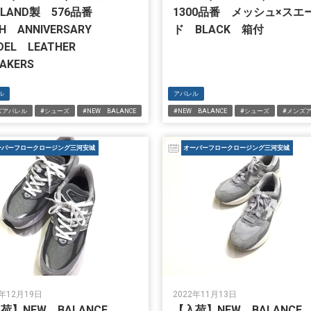
GLAND製 576品番
1300品番 メッシュ×スエ
TH ANNIVERSARY
ド BLACK 箱付
DEL LEATHER
AKERS
ル
アパレル
ズアパレル
#シューズ
#NEW BALANCE
#NEW BALANCE
#シューズ
#メンズ
ーバーフロークロージング三河安城
オーバーフロークロージング三河安城
2年12月19日
2022年11月13日
荷】NEW BALANCE
【入荷】NEW BALANC