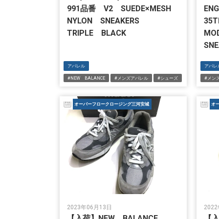
991品番 V2 SUEDE×MESH
EN
NYLON SNEAKERS
35
TRIPLE BLACK
MO
SNE
アパレル
アパレ
#NEW BALANCE
#メンズアパレル
#シューズ
#メン
オーバーフロークロージング三河安城
オ
2023年06月13日
202
【入荷】NEW BALANCE
【入