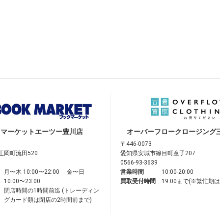
クマーケット
エーツー豊川店
オーバーフロークロージング
〒446-0073
正岡町流田520
愛知県安城市篠目町童子207
0566-93-3639
月〜木 10:00〜22:00 金〜日
営業時間
10:00-20:00
10:00〜23:00
買取受付時間
19:00まで(※繁忙期
閉店時間の1時間前迄 (トレーディン
グカード類は閉店の2時間前まで)