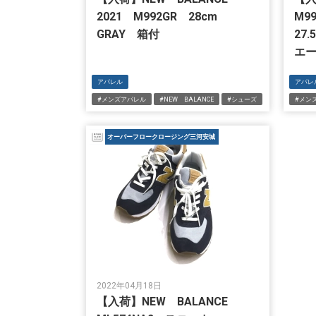
2021 M992GR 28cm
M9
GRAY 箱付
27
エ
アパレル
アパレ
#メンズアパレル
#NEW BALANCE
#シューズ
#メン
オーバーフロークロージング三河安城
2022年04月18日
【入荷】NEW BALANCE