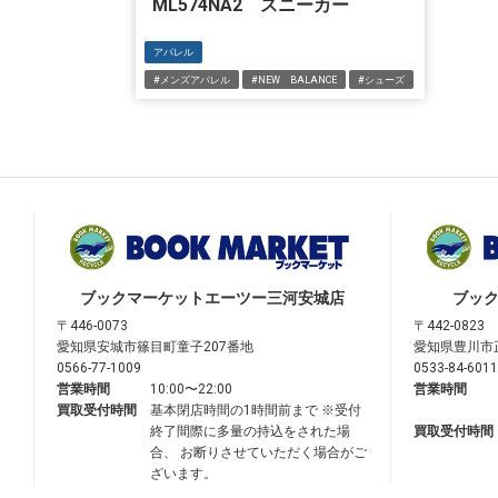
ML574NA2 スニーカー
アパレル
#メンズアパレル
#NEW BALANCE
#シューズ
ブックマーケット
エーツー三河安城店
ブッ
〒446-0073
〒442-0823
愛知県安城市篠目町童子207番地
愛知県豊川市
0566-77-1009
0533-84-6011
営業時間
10:00〜22:00
営業時間
買取受付時間
基本閉店時間の1時間前まで ※受付
終了間際に多量の持込をされた場
買取受付時間
合、 お断りさせていただく場合がご
ざいます。