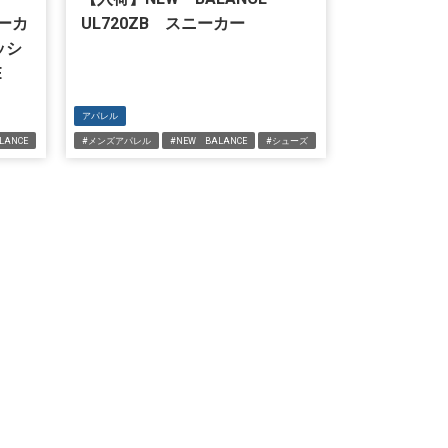
ニーカ
UL720ZB スニーカー
ッシ
E
アパレル
LANCE
#メンズアパレル
#NEW BALANCE
#シューズ