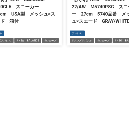
90GL6 スニーカー
22/AW M5740PSG ス
.5cm USA製 メッシュ×ス
ー 27cm 5740品番 メ
ード 箱付
ュ×スエード GRAY/WHIT
ル
アパレル
ズアパレル
#NEW BALANCE
#シューズ
#メンズアパレル
#シューズ
#NEW BA