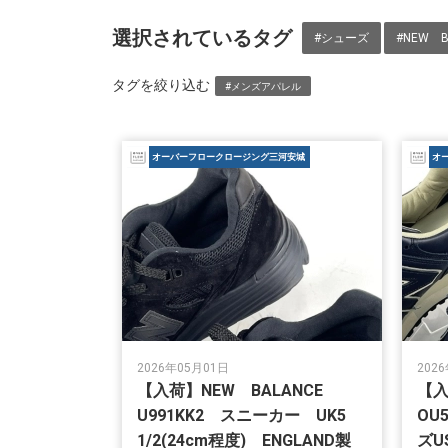
選択されているタグ
#シューズ
#NEW B
タグを絞り込む
#メンズアパレル
オーバーフロークロージング三河安城
オ
2026年05月01日
202
【入荷】NEW BALANCE
【入
U991KK2 スニーカー UK5
OU
1/2(24cm程度) ENGLAND製
ズU