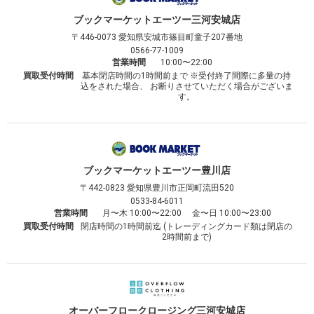
ブックマーケット
エーツー三河安城店
〒446-0073
愛知県安城市篠目町童子207番地
0566-77-1009
営業時間
10:00〜22:00
買取受付時間
基本閉店時間の1時間前まで ※受付終了間際に多量の持
込をされた場合、 お断りさせていただく場合がございま
す。
ブックマーケット
エーツー豊川店
〒442-0823
愛知県豊川市正岡町流田520
0533-84-6011
営業時間
月〜木 10:00〜22:00 金〜日 10:00〜23:00
買取受付時間
閉店時間の1時間前迄 (トレーディングカード類は閉店の
2時間前まで)
オーバーフロークロージング
三河安城店