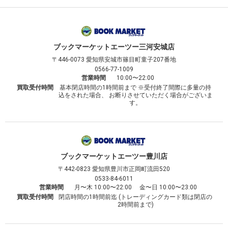
ブックマーケット
エーツー三河安城店
〒446-0073
愛知県安城市篠目町童子207番地
0566-77-1009
営業時間
10:00〜22:00
買取受付時間
基本閉店時間の1時間前まで ※受付終了間際に多量の持
込をされた場合、 お断りさせていただく場合がございま
す。
ブックマーケット
エーツー豊川店
〒442-0823
愛知県豊川市正岡町流田520
0533-84-6011
営業時間
月〜木 10:00〜22:00 金〜日 10:00〜23:00
買取受付時間
閉店時間の1時間前迄 (トレーディングカード類は閉店の
2時間前まで)