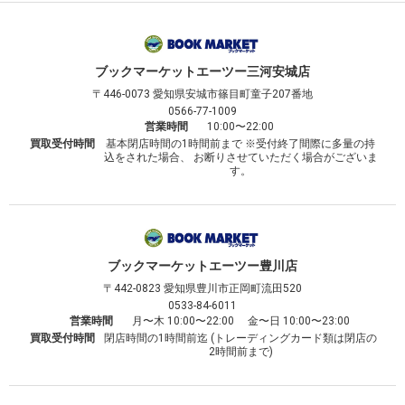
ブックマーケット
エーツー三河安城店
〒446-0073
愛知県安城市篠目町童子207番地
0566-77-1009
営業時間
10:00〜22:00
買取受付時間
基本閉店時間の1時間前まで ※受付終了間際に多量の持
込をされた場合、 お断りさせていただく場合がございま
す。
ブックマーケット
エーツー豊川店
〒442-0823
愛知県豊川市正岡町流田520
0533-84-6011
営業時間
月〜木 10:00〜22:00 金〜日 10:00〜23:00
買取受付時間
閉店時間の1時間前迄 (トレーディングカード類は閉店の
2時間前まで)