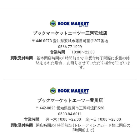
ブックマーケット
エーツー三河安城店
〒446-0073
愛知県安城市篠目町童子207番地
0566-77-1009
営業時間
10:00〜22:00
買取受付時間
基本閉店時間の1時間前まで ※受付終了間際に多量の持
込をされた場合、 お断りさせていただく場合がございま
す。
ブックマーケット
エーツー豊川店
〒442-0823
愛知県豊川市正岡町流田520
0533-84-6011
営業時間
月〜木 10:00〜22:00 金〜日 10:00〜23:00
買取受付時間
閉店時間の1時間前迄 (トレーディングカード類は閉店の
2時間前まで)