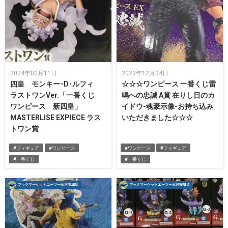
2024年02月11日
2023年12月04日
四皇 モンキー･D･ルフィ
☆☆☆ワンピース 一番くじ雷
ラストワンVer.「一番くじ
鳴への忠誠 A賞 在りし日のカ
ワンピース 新四皇」
イドウ-魂豪示像-お持ち込み
MASTERLISE EXPIECE ラス
いただきました☆☆☆
トワン賞
#フィギュア
#ワンピース
#ワンピース
#フィギュア
#一番くじ
#一番くじ
ブックマーケットエーツー三河安城店
ブックマーケットエーツー三河安城店