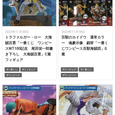
2023年11月30日
2023年11月18日
トラファルガー・ロー 大海
百獣のカイドウ 通常カラ
賊百景「一番くじ ワンピー
ー 魂豪示像 戯呀「一番く
スWT100記念 尾田栄一郎書
じワンピース百獣海賊団」G
き下ろし 大海賊百景」C賞
賞
フィギュア
#一番くじ
#フィギュア
#フィギュア
#一番くじ
#ワンピース
#ワンピース
ブックマーケットエーツー三河安城店
ブックマーケットエーツー三河安城店