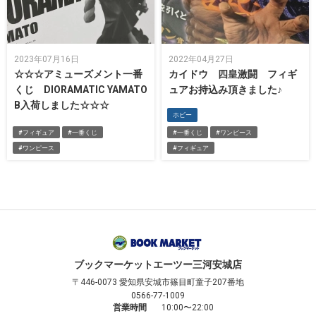
2023年07月16日
2022年04月27日
☆☆☆アミューズメント一番
カイドウ 四皇激闘 フィギ
くじ DIORAMATIC YAMATO
ュアお持込み頂きました♪
B入荷しました☆☆☆
ホビー
#フィギュア
#一番くじ
#一番くじ
#ワンピース
#ワンピース
#フィギュア
ブックマーケット
エーツー三河安城店
〒446-0073
愛知県安城市篠目町童子207番地
0566-77-1009
営業時間
10:00〜22:00