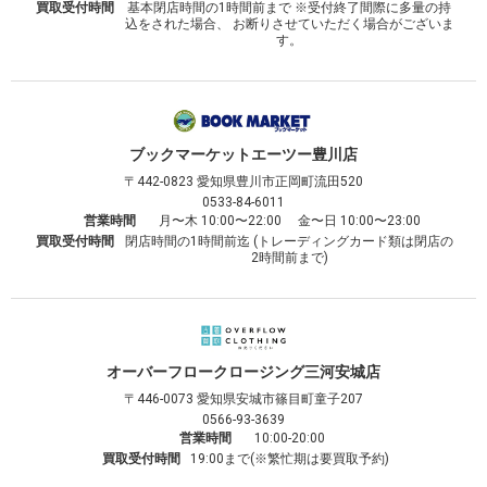
買取受付時間
基本閉店時間の1時間前まで ※受付終了間際に多量の持
込をされた場合、 お断りさせていただく場合がございま
す。
ブックマーケット
エーツー豊川店
〒442-0823
愛知県豊川市正岡町流田520
0533-84-6011
営業時間
月〜木 10:00〜22:00 金〜日 10:00〜23:00
買取受付時間
閉店時間の1時間前迄 (トレーディングカード類は閉店の
2時間前まで)
オーバーフロークロージング
三河安城店
〒446-0073
愛知県安城市篠目町童子207
0566-93-3639
営業時間
10:00-20:00
買取受付時間
19:00まで(※繁忙期は要買取予約)