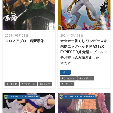
2025年03月02日
2024年08月03日
ロロノアゾロ 魂豪示像
☆☆☆一番くじ ワンピース未
来島エッグヘッド MASTER
EXPIECE D賞 覚醒ロブ・ルッ
チお持ち込み頂きました
☆☆☆
ホビー
#ワンピース
#フィギュア
#一番くじ
#ワンピース
#ロロノア
#一番くじ
ブックマーケットエーツー三河安城店
ブックマーケットエーツー三河安城店