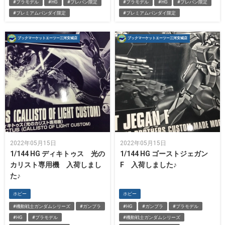
#プラモデル
#HG
#プレバン限定
#プラモデル
#HG
#プレバン限定
#プレミアムバンダイ限定
#プレミアムバンダイ限定
ブックマーケットエーツー三河安城店
ブックマーケットエーツー三河安城店
2022年05月15日
2022年05月15日
1/144 HG ディキトゥス 光の
1/144 HG ゴーストジェガン
カリスト専用機 入荷しまし
F 入荷しました♪
た♪
ホビー
ホビー
#機動戦士ガンダムシリーズ
#ガンプラ
#HG
#ガンプラ
#プラモデル
#HG
#プラモデル
#機動戦士ガンダムシリーズ