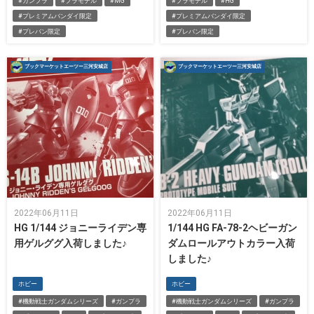
#ガンプラ
#プラモデル
#MG
#プラモデル
#HG
#プレミアムバンダイ限定
#プレミアムバンダイ限定
#プレバン限定
#プレバン限定
ブックマーケットエーツー三河安城店
ブックマーケットエーツー三河安城店
2022年06月11日
2022年06月11日
HG 1/144 ジョニーライデン専
1/144 HG FA-78-2ヘビーガン
用ゲルググ入荷しました♪
ダムロールアウトカラー入荷
しました♪
ホビー
ホビー
#機動戦士ガンダムシリーズ
#ガンプラ
#機動戦士ガンダムシリーズ
#ガンプラ