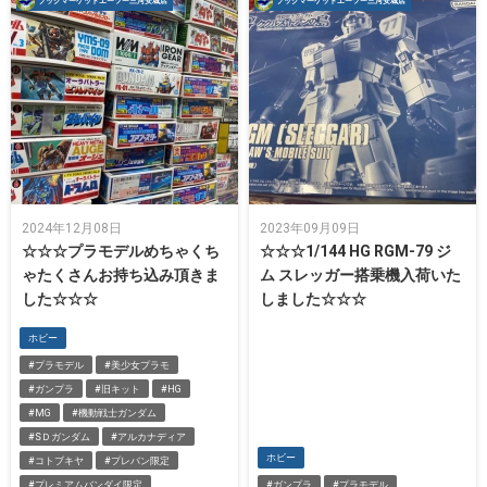
ブックマーケットエーツー三河安城店
ブックマーケットエーツー三河安城店
2024年12月08日
2023年09月09日
☆☆☆プラモデルめちゃくち
☆☆☆1/144 HG RGM-79 ジ
ゃたくさんお持ち込み頂きま
ム スレッガー搭乗機入荷いた
した☆☆☆
しました☆☆☆
ホビー
#プラモデル
#美少女プラモ
#ガンプラ
#旧キット
#HG
#MG
#機動戦士ガンダム
#SＤガンダム
#アルカナディア
ホビー
#コトブキヤ
#プレバン限定
#プレミアムバンダイ限定
#ガンプラ
#プラモデル