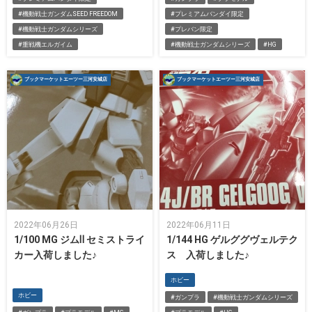
#機動戦士ガンダムSEED FREEDOM
#プレミアムバンダイ限定
#機動戦士ガンダムシリーズ
#プレバン限定
#重戦機エルガイム
#機動戦士ガンダムシリーズ
#HG
ブックマーケットエーツー三河安城店
ブックマーケットエーツー三河安城店
2022年06月26日
2022年06月11日
1/100 MG ジムⅡ セミストライ
1/144 HG ゲルググヴェルテク
カー入荷しました♪
ス 入荷しました♪
ホビー
ホビー
#ガンプラ
#機動戦士ガンダムシリーズ