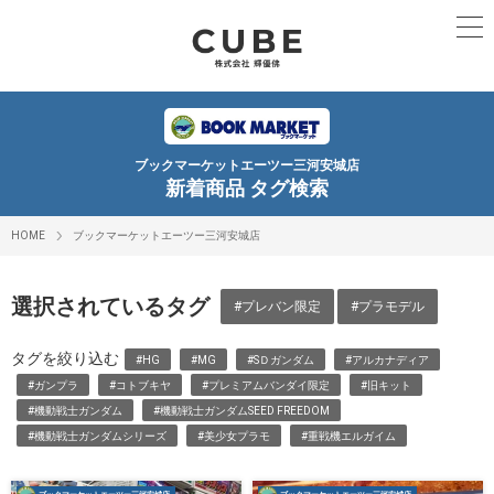
ブックマーケットエーツー三河安城店
新着商品 タグ検索
HOME
ブックマーケットエーツー三河安城店
選択されているタグ
#プレバン限定
#プラモデル
タグを絞り込む
#HG
#MG
#SＤガンダム
#アルカナディア
#ガンプラ
#コトブキヤ
#プレミアムバンダイ限定
#旧キット
#機動戦士ガンダム
#機動戦士ガンダムSEED FREEDOM
#機動戦士ガンダムシリーズ
#美少女プラモ
#重戦機エルガイム