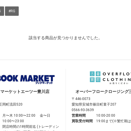
S
#RG
該当する商品が見つかりませんでした。
クマーケット
エーツー豊川店
オーバーフロークロージング
〒446-0073
正岡町流田520
愛知県安城市篠目町童子207
0566-93-3639
月〜木 10:00〜22:00 金〜日
営業時間
10:00-20:00
10:00〜23:00
買取受付時間
19:00まで(※繁忙期
閉店時間の1時間前迄 (トレーディン