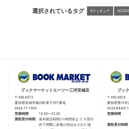
選択されているタグ
#フィギュア
#ZOID
ブックマーケット
エーツー三河安城店
ブッ
〒446-0073
〒442-0823
愛知県安城市篠目町童子207番地
愛知県豊川市
0566-77-1009
0533-84-6011
営業時間
10:00〜22:00
営業時間
買取受付時間
基本閉店時間の1時間前まで ※受付
終了間際に多量の持込をされた場
買取受付時間