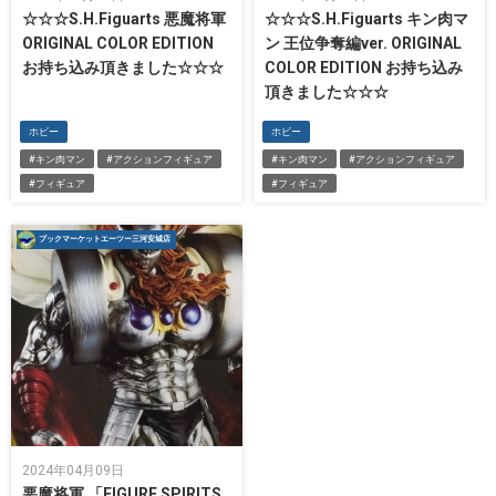
☆☆☆S.H.Figuarts 悪魔将軍
☆☆☆S.H.Figuarts キン肉マ
ORIGINAL COLOR EDITION
ン 王位争奪編ver. ORIGINAL
お持ち込み頂きました☆☆☆
COLOR EDITION お持ち込み
頂きました☆☆☆
ホビー
ホビー
#キン肉マン
#アクションフィギュア
#キン肉マン
#アクションフィギュア
#フィギュア
#フィギュア
ブックマーケットエーツー三河安城店
2024年04月09日
悪魔将軍 「FIGURE SPIRITS