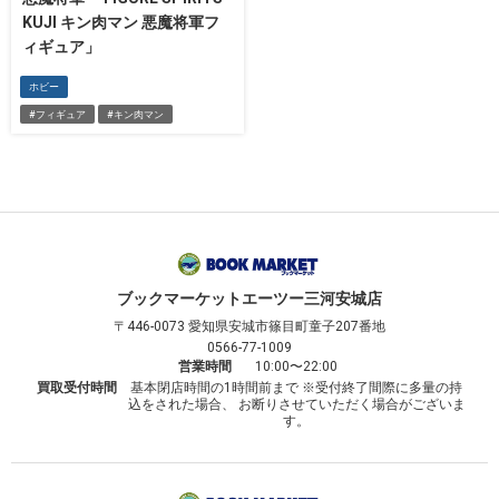
KUJI キン肉マン 悪魔将軍フ
ィギュア」
ホビー
#フィギュア
#キン肉マン
ブックマーケット
エーツー三河安城店
〒446-0073
愛知県安城市篠目町童子207番地
0566-77-1009
営業時間
10:00〜22:00
買取受付時間
基本閉店時間の1時間前まで ※受付終了間際に多量の持
込をされた場合、 お断りさせていただく場合がございま
す。