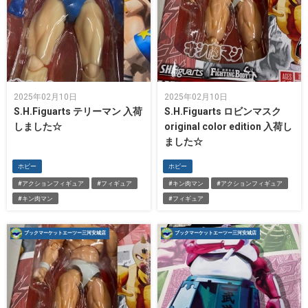
2025年02月10日
2025年02月10日
S.H.Figuarts テリーマン 入荷
S.H.Figuarts ロビンマスク
しました☆
original color edition 入荷し
ました☆
ホビー
ホビー
#アクションフィギュア
#フィギュア
#キン肉マン
#アクションフィギュア
#キン肉マン
#フィギュア
ブックマーケットエーツー三河安城店
ブックマーケットエーツー三河安城店