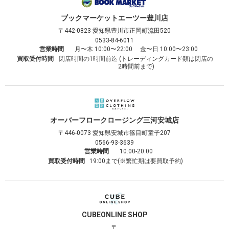
ブックマーケット
エーツー豊川店
〒442-0823
愛知県豊川市正岡町流田520
0533-84-6011
営業時間
月〜木 10:00〜22:00 金〜日 10:00〜23:00
買取受付時間
閉店時間の1時間前迄 (トレーディングカード類は閉店の
2時間前まで)
オーバーフロークロージング
三河安城店
〒446-0073
愛知県安城市篠目町童子207
0566-93-3639
営業時間
10:00-20:00
買取受付時間
19:00まで(※繁忙期は要買取予約)
CUBE
ONLINE SHOP
〒