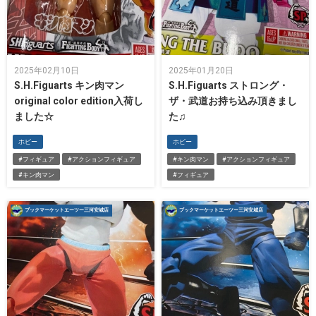
2025年02月10日
2025年01月20日
S.H.Figuarts キン肉マン
S.H.Figuarts ストロング・
original color edition入荷し
ザ・武道お持ち込み頂きまし
ました☆
た♫
ホビー
ホビー
#フィギュア
#アクションフィギュア
#キン肉マン
#アクションフィギュア
#キン肉マン
#フィギュア
ブックマーケットエーツー三河安城店
ブックマーケットエーツー三河安城店