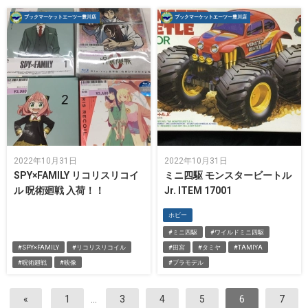
ブックマーケットエーツー豊川店
ブックマーケットエーツー豊川店
2022年10月31日
2022年10月31日
SPY×FAMILY リコリスリコイ
ミニ四駆 モンスタービートル
ル 呪術廻戦 入荷！！
Jr. ITEM 17001
ホビー
#ミニ四駆
#ワイルドミニ四駆
#SPY×FAMILY
#リコリスリコイル
#田宮
#タミヤ
#TAMIYA
#呪術廻戦
#映像
#プラモデル
«
1
…
3
4
5
6
7