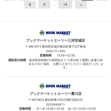
8
9
…
14
»
ブックマーケット
エーツー三河安城店
〒446-0073
愛知県安城市篠目町童子207番地
0566-77-1009
営業時間
10:00〜22:00
買取受付時間
基本閉店時間の1時間前まで ※受付終了間際に多量の持
込をされた場合、 お断りさせていただく場合がございま
す。
ブックマーケット
エーツー豊川店
〒442-0823
愛知県豊川市正岡町流田520
0533-84-6011
営業時間
月〜木 10:00〜22:00 金〜日 10:00〜23:00