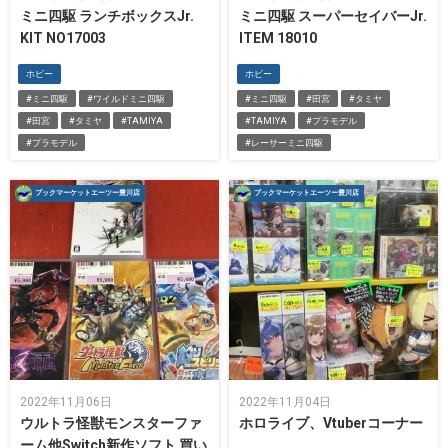
ミニ四駆 ランチボックスJr.
ミニ四駆 スーパーセイバーJr.
KIT NO17003
ITEM 18010
ホビー
ホビー
#ミニ四駆
#ワイルドミニ四駆
#ミニ四駆
#田宮
#タミヤ
#田宮
#タミヤ
#TAMIYA
#TAMIYA
#プラモデル
#プラモデル
#レーサーミニ四駆
ブックマーケットエーツー豊川店
ブックマーケットエーツー豊川店
2022年11月06日
2022年11月04日
ウルトラ怪獣モンスターファ
ホロライブ、Vtuberコーナー
ーム他Switch新作ソフト 買い