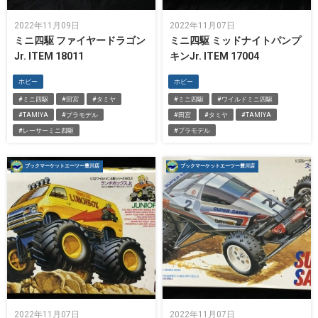
2022年11月09日
2022年11月07日
ミニ四駆 ファイヤードラゴン
ミニ四駆 ミッドナイトパンプ
Jr. ITEM 18011
キンJr. ITEM 17004
ホビー
ホビー
#ミニ四駆
#田宮
#タミヤ
#ミニ四駆
#ワイルドミニ四駆
#TAMIYA
#プラモデル
#田宮
#タミヤ
#TAMIYA
#レーサーミニ四駆
#プラモデル
ブックマーケットエーツー豊川店
ブックマーケットエーツー豊川店
2022年11月07日
2022年11月07日