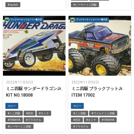
#switch
#レーサーミニ四駆
ブックマーケットエーツー豊川店
ブックマーケットエーツー豊川店
2022年11月02日
2022年11月02日
ミニ四駆 サンダードラゴンJr.
ミニ四駆 ブラックフットJr.
KIT NO.18008
ITEM 17002
ホビー
ホビー
#ミニ四駆
#田宮
#タミヤ
#ミニ四駆
#ワイルドミニ四駆
#TAMIYA
#プラモデル
#田宮
#タミヤ
#TAMIYA
#レーサーミニ四駆
#プラモデル