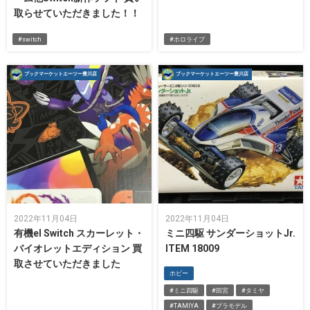
取らせていただきました！！
#switch
#ホロライブ
ブックマーケットエーツー豊川店
ブックマーケットエーツー豊川店
2022年11月04日
2022年11月04日
有機el Switch スカーレット・
ミニ四駆 サンダーショットJr.
バイオレットエディション 買
ITEM 18009
取させていただきました
ホビー
#ミニ四駆
#田宮
#タミヤ
#TAMIYA
#プラモデル