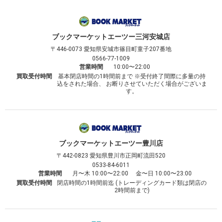
ブックマーケット
エーツー三河安城店
〒446-0073
愛知県安城市篠目町童子207番地
0566-77-1009
営業時間
10:00〜22:00
買取受付時間
基本閉店時間の1時間前まで ※受付終了間際に多量の持
込をされた場合、 お断りさせていただく場合がございま
す。
ブックマーケット
エーツー豊川店
〒442-0823
愛知県豊川市正岡町流田520
0533-84-6011
営業時間
月〜木 10:00〜22:00 金〜日 10:00〜23:00
買取受付時間
閉店時間の1時間前迄 (トレーディングカード類は閉店の
2時間前まで)