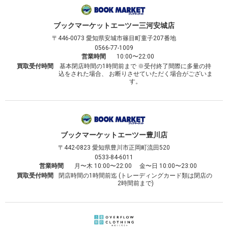
ブックマーケット
エーツー三河安城店
〒446-0073
愛知県安城市篠目町童子207番地
0566-77-1009
営業時間
10:00〜22:00
買取受付時間
基本閉店時間の1時間前まで ※受付終了間際に多量の持
込をされた場合、 お断りさせていただく場合がございま
す。
ブックマーケット
エーツー豊川店
〒442-0823
愛知県豊川市正岡町流田520
0533-84-6011
営業時間
月〜木 10:00〜22:00 金〜日 10:00〜23:00
買取受付時間
閉店時間の1時間前迄 (トレーディングカード類は閉店の
2時間前まで)