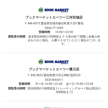
ブックマーケット
エーツー三河安城店
〒446-0073
愛知県安城市篠目町童子207番地
0566-77-1009
営業時間
10:00〜22:00
買取受付時間
基本閉店時間の1時間前まで ※受付終了間際に多量の持
込をされた場合、 お断りさせていただく場合がございま
す。
ブックマーケット
エーツー豊川店
〒442-0823
愛知県豊川市正岡町流田520
0533-84-6011
営業時間
月〜木 10:00〜22:00 金〜日 10:00〜23:00
買取受付時間
閉店時間の1時間前迄 (トレーディングカード類は閉店の
2時間前まで)