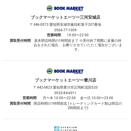
ブックマーケット
エーツー三河安城店
〒446-0073
愛知県安城市篠目町童子207番地
0566-77-1009
営業時間
10:00〜22:00
買取受付時間
基本閉店時間の1時間前まで ※受付終了間際に多量の持
込をされた場合、 お断りさせていただく場合がございま
す。
ブックマーケット
エーツー豊川店
〒442-0823
愛知県豊川市正岡町流田520
0533-84-6011
営業時間
月〜木 10:00〜22:00 金〜日 10:00〜23:00
買取受付時間
閉店時間の1時間前迄 (トレーディングカード類は閉店の
2時間前まで)