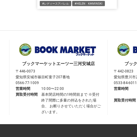
#レディースアパレル
#HELEN KAMINSKI
ブックマーケット
エーツー三河安城店
ブッ
〒446-0073
〒442-0823
愛知県安城市篠目町童子207番地
愛知県豊川市
0566-77-1009
0533-84-6011
営業時間
10:00〜22:00
営業時間
買取受付時間
基本閉店時間の1時間前まで ※受付
終了間際に多量の持込をされた場
買取受付時間
合、 お断りさせていただく場合がご
ざいます。