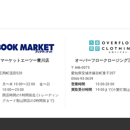
クマーケット
エーツー豊川店
オーバーフロークロージング
〒446-0073
正岡町流田520
愛知県安城市篠目町童子207
0566-93-3639
月〜木 10:00〜22:00 金〜日
営業時間
10:00-20:00
10:00〜23:00
買取受付時間
19:00まで(※繁忙期
閉店時間の1時間前迄 (トレーディン
グカード類は閉店の2時間前まで)