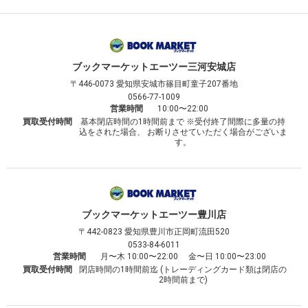
ブックマーケット
エーツー三河安城店
〒446-0073
愛知県安城市篠目町童子207番地
0566-77-1009
営業時間
10:00〜22:00
買取受付時間
基本閉店時間の1時間前まで ※受付終了間際に多量の持
込をされた場合、 お断りさせていただく場合がございま
す。
ブックマーケット
エーツー豊川店
〒442-0823
愛知県豊川市正岡町流田520
0533-84-6011
営業時間
月〜木 10:00〜22:00 金〜日 10:00〜23:00
買取受付時間
閉店時間の1時間前迄 (トレーディングカード類は閉店の
2時間前まで)