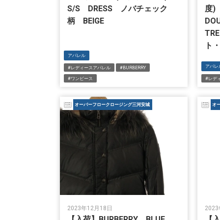
S/S DRESS ノバチェック
度
柄 BEIGE
DO
TR
ト
アパレル
アパレ
#レディースアパレル
#BURBERRY
#ワンピース
#レデ
オーバーフロークロージング三河安城
オ
2023年12月18日
202
【入荷】BURBERRY BLUE
【入