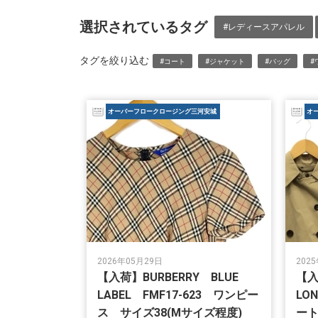
選択されているタグ
#レディースアパレル
タグを絞り込む
#コート
#ジャケット
#バッグ
#
オーバーフロークロージング三河安城
オ
2026年05月29日
202
【入荷】BURBERRY BLUE
【入
LABEL FMF17-623 ワンピー
LO
ス サイズ38(Mサイズ程度)
ート