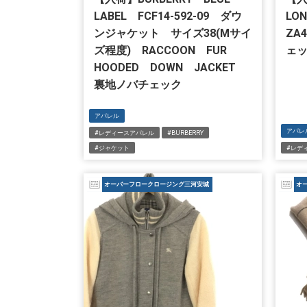
LABEL FCF14-592-09 ダウ
LO
ンジャケット サイズ38(Mサイ
ZA
ズ程度) RACCOON FUR
ェ
HOODED DOWN JACKET
裏地ノバチェック
アパレル
アパレ
#レディースアパレル
#BURBERRY
#ジャケット
#レデ
オーバーフロークロージング三河安城
オ