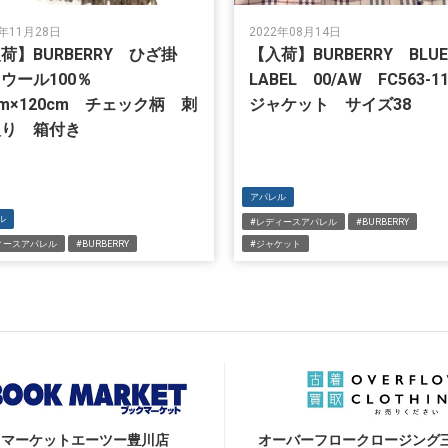
2年11月28日
2022年08月14日
荷】BURBERRY ひざ掛
【入荷】BURBERRY BL
ウール100％
LABEL 00/AW FC563-
cm×120cm チェック柄 刺
ジャケット サイズ38
入り 箱付き
アパレル
ル
#レディースアパレル
#BURBERRY
ィースアパレル
#BURBERRY
#ジャケット
クマーケット
エーツー豊川店
オーバーフロークロージング