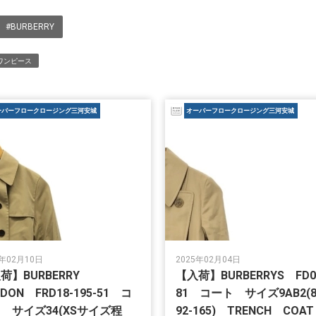
#BURBERRY
ワンピース
ーバーフロークロージング三河安城
オーバーフロークロージング三河安城
5年02月10日
2025年02月04日
荷】BURBERRY
【入荷】BURBERRYS FD0
NDON FRD18-195-51 コ
81 コート サイズ9AB2(8
 サイズ34(XSサイズ程
92-165) TRENCH CO