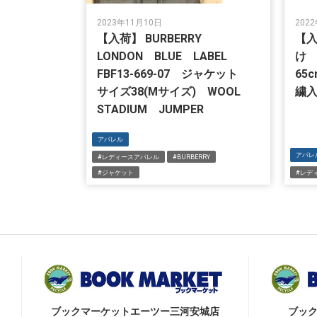
2023年11月10日
202
【入荷】 BURBERRY
【入
LONDON BLUE LABEL
け 
FBF13-669-07 ジャケット
65
サイズ38(Mサイズ) WOOL
繍
STADIUM JUMPER
アパレル
アパレ
#レディースアパレル
#BURBERRY
#ジャケット
#レデ
ブックマーケット
エーツー三河安城店
ブッ