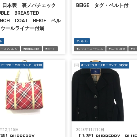
) 日本製 裏ノバチェック
BEIGE タグ・ベルト付
UBLE BREASTED
ENCH COAT BEIGE ベル
・ウールライナー付属
ル
アパレル
ィースアパレル
#BURBERRY
#コート
#レディースアパレル
#BURBERRY
#コ
ーバーフロークロージング三河安城
オーバーフロークロージング三河安城
3年12月15日
2023年11月10日
荷】BURBERRY
【入荷】BURBERRY BL