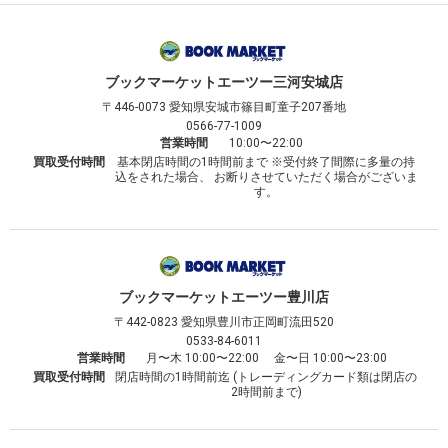
ブックマーケット
エーツー三河安城店
〒446-0073
愛知県安城市篠目町童子207番地
0566-77-1009
営業時間
10:00〜22:00
買取受付時間
基本閉店時間の1時間前まで ※受付終了間際に多量の持
込をされた場合、 お断りさせていただく場合がございま
す。
ブックマーケット
エーツー豊川店
〒442-0823
愛知県豊川市正岡町流田520
0533-84-6011
営業時間
月〜木 10:00〜22:00 金〜日 10:00〜23:00
買取受付時間
閉店時間の1時間前迄 (トレーディングカード類は閉店の
2時間前まで)