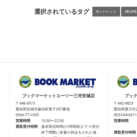
選択されているタグ
#ジャケット
#BUR
ブックマーケット
エーツー三河安城店
ブッ
〒446-0073
〒442-0823
愛知県安城市篠目町童子207番地
愛知県豊川市
0566-77-1009
0533-84-6011
営業時間
10:00〜22:00
営業時間
買取受付時間
基本閉店時間の1時間前まで ※受付
終了間際に多量の持込をされた場
買取受付時間