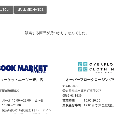
AUTOart
#FULL MECHANICS
該当する商品が見つかりませんでした。
クマーケット
エーツー豊川店
オーバーフロークロージング
〒446-0073
正岡町流田520
愛知県安城市篠目町童子207
0566-93-3639
月〜木 10:00〜22:00 金〜日
営業時間
10:00-20:00
10:00〜23:00
買取受付時間
19:00まで(※繁忙期
閉店時間の1時間前迄 (トレーディン