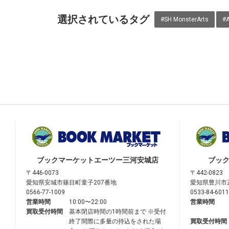
選択されているタグ
#SH MonsterArts
#
ブックマーケット
エーツー三河安城店
ブッ
〒446-0073
〒442-0823
愛知県安城市篠目町童子207番地
愛知県豊川市
0566-77-1009
0533-84-6011
営業時間
10:00〜22:00
営業時間
買取受付時間
基本閉店時間の1時間前まで ※受付
終了間際に多量の持込をされた場
買取受付時間