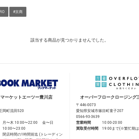
RO
#京商
該当する商品が見つかりませんでした。
クマーケット
エーツー豊川店
オーバーフロークロージング
〒446-0073
正岡町流田520
愛知県安城市篠目町童子207
0566-93-3639
月〜木 10:00〜22:00 金〜日
営業時間
10:00-20:00
10:00〜23:00
買取受付時間
19:00まで(※繁忙期
閉店時間の1時間前迄 (トレーディン