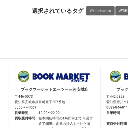
選択されているタグ
#Minichamps
#EBB
ブックマーケット
エーツー三河安城店
ブッ
〒446-0073
〒442-0823
愛知県安城市篠目町童子207番地
愛知県豊川市
0566-77-1009
0533-84-6011
営業時間
10:00〜22:00
営業時間
買取受付時間
基本閉店時間の1時間前まで ※受付
終了間際に多量の持込をされた場
買取受付時間