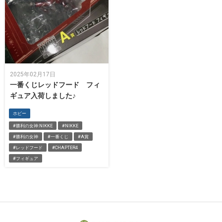
2025年02月17日
一番くじレッドフード フィ
ギュア入荷しました♪
ホビー
#勝利の女神:NIKKE
#NIKKE
#勝利の女神
#一番くじ
#A賞
#レッドフード
#CHAPTER4
#フィギュア