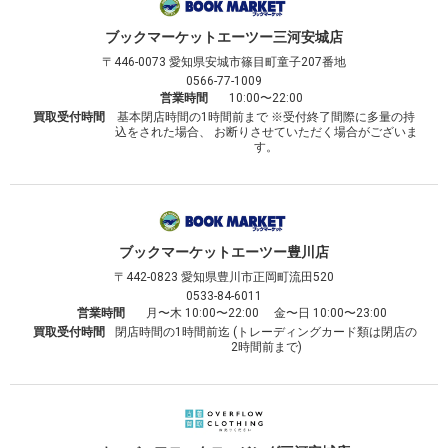
ブックマーケット
エーツー三河安城店
〒446-0073
愛知県安城市篠目町童子207番地
0566-77-1009
営業時間
10:00〜22:00
買取受付時間
基本閉店時間の1時間前まで ※受付終了間際に多量の持
込をされた場合、 お断りさせていただく場合がございま
す。
ブックマーケット
エーツー豊川店
〒442-0823
愛知県豊川市正岡町流田520
0533-84-6011
営業時間
月〜木 10:00〜22:00 金〜日 10:00〜23:00
買取受付時間
閉店時間の1時間前迄 (トレーディングカード類は閉店の
2時間前まで)