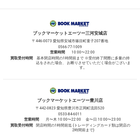
ブックマーケット
エーツー三河安城店
〒446-0073
愛知県安城市篠目町童子207番地
0566-77-1009
営業時間
10:00〜22:00
買取受付時間
基本閉店時間の1時間前まで ※受付終了間際に多量の持
込をされた場合、 お断りさせていただく場合がございま
す。
ブックマーケット
エーツー豊川店
〒442-0823
愛知県豊川市正岡町流田520
0533-84-6011
営業時間
月〜木 10:00〜22:00 金〜日 10:00〜23:00
買取受付時間
閉店時間の1時間前迄 (トレーディングカード類は閉店の
2時間前まで)