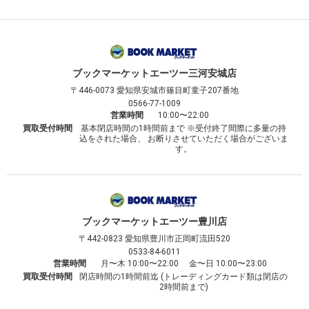
ブックマーケット
エーツー三河安城店
〒446-0073
愛知県安城市篠目町童子207番地
0566-77-1009
営業時間
10:00〜22:00
買取受付時間
基本閉店時間の1時間前まで ※受付終了間際に多量の持
込をされた場合、 お断りさせていただく場合がございま
す。
ブックマーケット
エーツー豊川店
〒442-0823
愛知県豊川市正岡町流田520
0533-84-6011
営業時間
月〜木 10:00〜22:00 金〜日 10:00〜23:00
買取受付時間
閉店時間の1時間前迄 (トレーディングカード類は閉店の
2時間前まで)