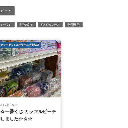
ルピーチ
イトーくじ
#刀剣乱舞
#名探偵コナン
#怪獣8号
ックマーケットエーツー三河安城店
3年12月15日
☆一番くじ カラフルピーチ
荷しました☆☆☆