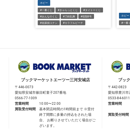
ホビー
#一番くじ
#きゃらっとくじ
#タイトーくじ
ホビー
#みんなのくじ
#刀剣乱舞
#怪獣8号
#名探偵コナン
#カラフルピーチ
#一番
ブックマーケット
エーツー三河安城店
ブッ
〒446-0073
〒442-0823
愛知県安城市篠目町童子207番地
愛知県豊川市
0566-77-1009
0533-84-6011
営業時間
10:00〜22:00
営業時間
買取受付時間
基本閉店時間の1時間前まで ※受付
終了間際に多量の持込をされた場
買取受付時間
合、 お断りさせていただく場合がご
ざいます。