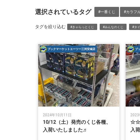
選択されているタグ
#一番くじ
#カラフ
タグを絞り込む
#きゃらっとくじ
#みんなのくじ
#タ
ブックマーケットエーツー三河安城店
ブ
2024年10月11日
202
10/12（土）発売のくじ各種、
☆☆
入荷いたしました♬
入