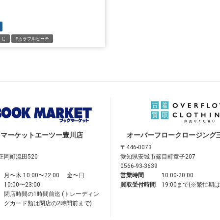
くじ
#カラフルピーチ
クマーケット
エーツー豊川店
オーバーフロークロージング
〒446-0073
正岡町流田520
愛知県安城市篠目町童子207
0566-93-3639
月〜木 10:00〜22:00 金〜日
営業時間
10:00-20:00
10:00〜23:00
買取受付時間
19:00まで(※繁忙期
閉店時間の1時間前迄 (トレーディン
グカード類は閉店の2時間前まで)