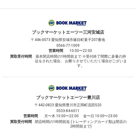
ブックマーケット
エーツー三河安城店
〒446-0073
愛知県安城市篠目町童子207番地
0566-77-1009
営業時間
10:00〜22:00
買取受付時間
基本閉店時間の1時間前まで ※受付終了間際に多量の持
込をされた場合、 お断りさせていただく場合がございま
す。
ブックマーケット
エーツー豊川店
〒442-0823
愛知県豊川市正岡町流田520
0533-84-6011
営業時間
月〜木 10:00〜22:00 金〜日 10:00〜23:00
買取受付時間
閉店時間の1時間前迄 (トレーディングカード類は閉店の
2時間前まで)