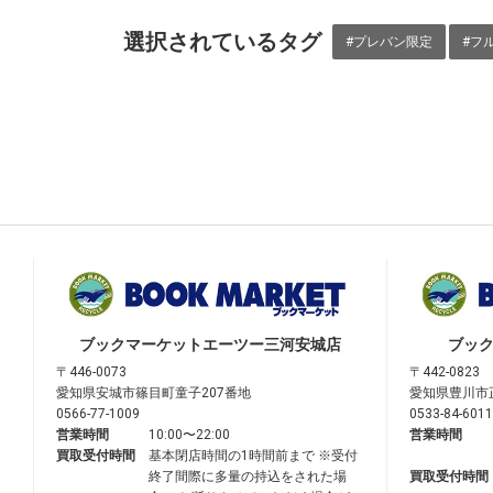
選択されているタグ
#プレバン限定
#フ
ブックマーケット
エーツー三河安城店
ブッ
〒446-0073
〒442-0823
愛知県安城市篠目町童子207番地
愛知県豊川市
0566-77-1009
0533-84-6011
営業時間
10:00〜22:00
営業時間
買取受付時間
基本閉店時間の1時間前まで ※受付
終了間際に多量の持込をされた場
買取受付時間