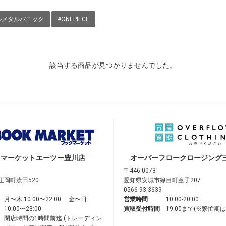
ルメタルパニック
#ONEPIECE
該当する商品が見つかりませんでした。
クマーケット
エーツー豊川店
オーバーフロークロージング
〒446-0073
正岡町流田520
愛知県安城市篠目町童子207
0566-93-3639
月〜木 10:00〜22:00 金〜日
営業時間
10:00-20:00
10:00〜23:00
買取受付時間
19:00まで(※繁忙期
閉店時間の1時間前迄 (トレーディン