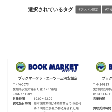
選択されているタグ
#プレバン限定
#フ
ブックマーケット
エーツー三河安城店
ブッ
〒446-0073
〒442-0823
愛知県安城市篠目町童子207番地
愛知県豊川市
0566-77-1009
0533-84-6011
営業時間
10:00〜22:00
営業時間
買取受付時間
基本閉店時間の1時間前まで ※受付
終了間際に多量の持込をされた場
買取受付時間