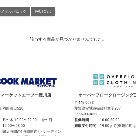
ルメタルパニック
#AUTOart
該当する商品が見つかりませんでした。
クマーケット
エーツー豊川店
オーバーフロークロージング
〒446-0073
正岡町流田520
愛知県安城市篠目町童子207
0566-93-3639
月〜木 10:00〜22:00 金〜日
営業時間
10:00-20:00
10:00〜23:00
買取受付時間
19:00まで(※繁忙期
閉店時間の1時間前迄 (トレーディン