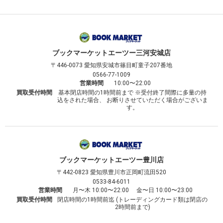
ブックマーケット
エーツー三河安城店
〒446-0073
愛知県安城市篠目町童子207番地
0566-77-1009
営業時間
10:00〜22:00
買取受付時間
基本閉店時間の1時間前まで ※受付終了間際に多量の持
込をされた場合、 お断りさせていただく場合がございま
す。
ブックマーケット
エーツー豊川店
〒442-0823
愛知県豊川市正岡町流田520
0533-84-6011
営業時間
月〜木 10:00〜22:00 金〜日 10:00〜23:00
買取受付時間
閉店時間の1時間前迄 (トレーディングカード類は閉店の
2時間前まで)