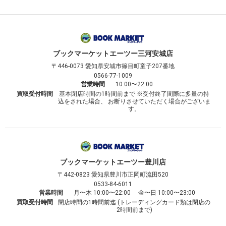
ブックマーケット
エーツー三河安城店
〒446-0073
愛知県安城市篠目町童子207番地
0566-77-1009
営業時間
10:00〜22:00
買取受付時間
基本閉店時間の1時間前まで ※受付終了間際に多量の持
込をされた場合、 お断りさせていただく場合がございま
す。
ブックマーケット
エーツー豊川店
〒442-0823
愛知県豊川市正岡町流田520
0533-84-6011
営業時間
月〜木 10:00〜22:00 金〜日 10:00〜23:00
買取受付時間
閉店時間の1時間前迄 (トレーディングカード類は閉店の
2時間前まで)