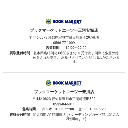
ブックマーケット
エーツー三河安城店
〒446-0073
愛知県安城市篠目町童子207番地
0566-77-1009
営業時間
10:00〜22:00
買取受付時間
基本閉店時間の1時間前まで ※受付終了間際に多量の持
込をされた場合、 お断りさせていただく場合がございま
す。
ブックマーケット
エーツー豊川店
〒442-0823
愛知県豊川市正岡町流田520
0533-84-6011
営業時間
月〜木 10:00〜22:00 金〜日 10:00〜23:00
買取受付時間
閉店時間の1時間前迄 (トレーディングカード類は閉店の
2時間前まで)