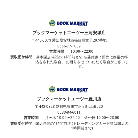
ブックマーケット
エーツー三河安城店
〒446-0073
愛知県安城市篠目町童子207番地
0566-77-1009
営業時間
10:00〜22:00
買取受付時間
基本閉店時間の1時間前まで ※受付終了間際に多量の持
込をされた場合、 お断りさせていただく場合がございま
す。
ブックマーケット
エーツー豊川店
〒442-0823
愛知県豊川市正岡町流田520
0533-84-6011
営業時間
月〜木 10:00〜22:00 金〜日 10:00〜23:00
買取受付時間
閉店時間の1時間前迄 (トレーディングカード類は閉店の
2時間前まで)