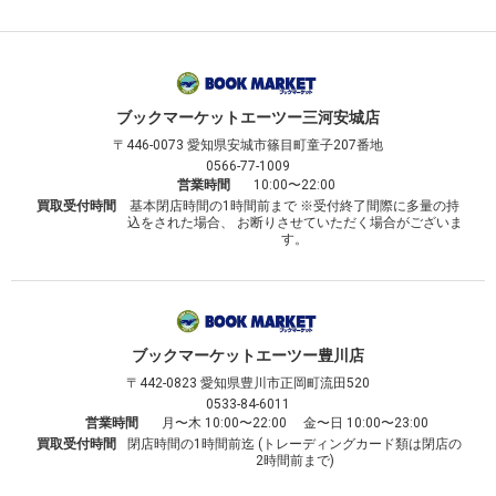
ブックマーケット
エーツー三河安城店
〒446-0073
愛知県安城市篠目町童子207番地
0566-77-1009
営業時間
10:00〜22:00
買取受付時間
基本閉店時間の1時間前まで ※受付終了間際に多量の持
込をされた場合、 お断りさせていただく場合がございま
す。
ブックマーケット
エーツー豊川店
〒442-0823
愛知県豊川市正岡町流田520
0533-84-6011
営業時間
月〜木 10:00〜22:00 金〜日 10:00〜23:00
買取受付時間
閉店時間の1時間前迄 (トレーディングカード類は閉店の
2時間前まで)