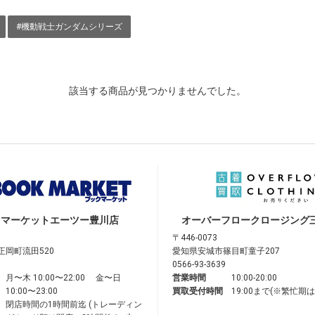
#機動戦士ガンダムシリーズ
該当する商品が見つかりませんでした。
クマーケット
エーツー豊川店
オーバーフロークロージング
〒446-0073
正岡町流田520
愛知県安城市篠目町童子207
0566-93-3639
月〜木 10:00〜22:00 金〜日
営業時間
10:00-20:00
10:00〜23:00
買取受付時間
19:00まで(※繁忙期
閉店時間の1時間前迄 (トレーディン