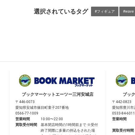
選択されているタグ
#フィギュア
#wave
ブックマーケット
エーツー三河安城店
ブッ
〒446-0073
〒442-0823
愛知県安城市篠目町童子207番地
愛知県豊川市
0566-77-1009
0533-84-6011
営業時間
10:00〜22:00
営業時間
買取受付時間
基本閉店時間の1時間前まで ※受付
終了間際に多量の持込をされた場
買取受付時間