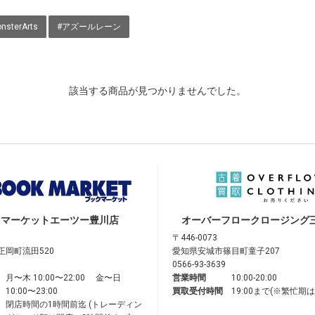
nsterArts
#アズールレーン
該当する商品が見つかりませんでした。
クマーケット
エーツー豊川店
オーバーフロークロージング
〒446-0073
正岡町流田520
愛知県安城市篠目町童子207
0566-93-3639
月〜木 10:00〜22:00 金〜日
営業時間
10:00-20:00
10:00〜23:00
買取受付時間
19:00まで(※繁忙期
閉店時間の1時間前迄 (トレーディン