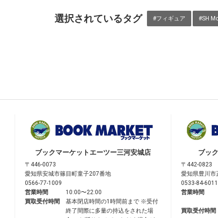
選択されているタグ
#フィギュア
#SH Mo
ブックマーケット
エーツー三河安城店
ブッ
〒446-0073
〒442-0823
愛知県安城市篠目町童子207番地
愛知県豊川市
0566-77-1009
0533-84-6011
営業時間
10:00〜22:00
営業時間
買取受付時間
基本閉店時間の1時間前まで ※受付
終了間際に多量の持込をされた場
買取受付時間