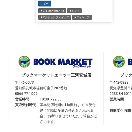
ホビー
#S.H.MonsterArts
#ゴジラ
#アクションフィギュア
#フィギュア
ブックマーケット
エーツー三河安城店
ブッ
〒446-0073
〒442-0823
愛知県安城市篠目町童子207番地
愛知県豊川市
0566-77-1009
0533-84-6011
営業時間
10:00〜22:00
営業時間
買取受付時間
基本閉店時間の1時間前まで ※受付
終了間際に多量の持込をされた場
買取受付時間
合、 お断りさせていただく場合がご
ざいます。