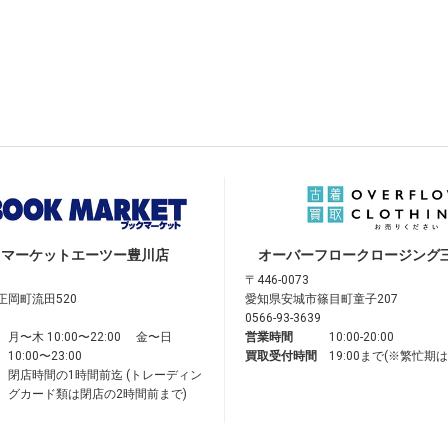
クマーケット
エーツー豊川店
オーバーフロークロージング
〒446-0073
正岡町流田520
愛知県安城市篠目町童子207
0566-93-3639
月〜木 10:00〜22:00 金〜日
営業時間
10:00-20:00
10:00〜23:00
買取受付時間
19:00まで(※繁忙期
閉店時間の1時間前迄 (トレーディン
グカード類は閉店の2時間前まで)