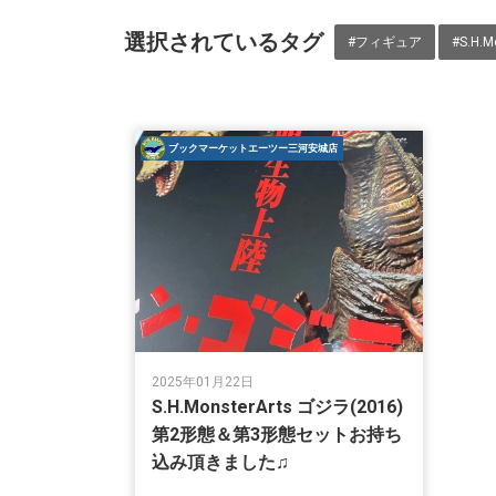
選択されているタグ
#フィギュア
#S.H.M
ブックマーケットエーツー三河安城店
2025年01月22日
S.H.MonsterArts ゴジラ(2016)
第2形態＆第3形態セットお持ち
込み頂きました♫