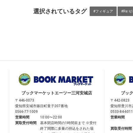
選択されているタグ
#フィギュア
#Re
ブックマーケット
エーツー三河安城店
ブッ
〒446-0073
〒442-0823
愛知県安城市篠目町童子207番地
愛知県豊川市
0566-77-1009
0533-84-6011
営業時間
10:00〜22:00
営業時間
買取受付時間
基本閉店時間の1時間前まで ※受付
終了間際に多量の持込をされた場
買取受付時間