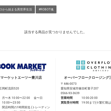
:ゼロから始まる異世界生活
#ROBOT魂
該当する商品が見つかりませんでした。
クマーケット
エーツー豊川店
オーバーフロークロージング
〒446-0073
正岡町流田520
愛知県安城市篠目町童子207
0566-93-3639
月〜木 10:00〜22:00 金〜日
営業時間
10:00-20:00
10:00〜23:00
買取受付時間
19:00まで(※繁忙期
閉店時間の1時間前迄 (トレーディン