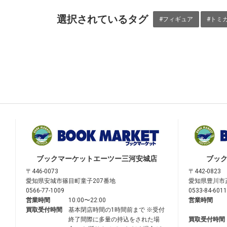
選択されているタグ
#フィギュア
#トミ
ブックマーケット
エーツー三河安城店
ブッ
〒446-0073
〒442-0823
愛知県安城市篠目町童子207番地
愛知県豊川市
0566-77-1009
0533-84-6011
営業時間
10:00〜22:00
営業時間
買取受付時間
基本閉店時間の1時間前まで ※受付
終了間際に多量の持込をされた場
買取受付時間