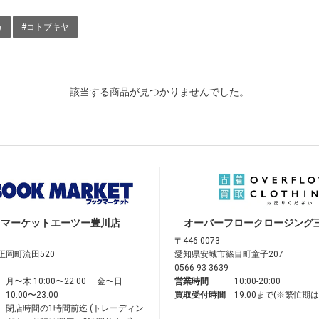
カ
#コトブキヤ
該当する商品が見つかりませんでした。
クマーケット
エーツー豊川店
オーバーフロークロージング
〒446-0073
正岡町流田520
愛知県安城市篠目町童子207
0566-93-3639
月〜木 10:00〜22:00 金〜日
営業時間
10:00-20:00
10:00〜23:00
買取受付時間
19:00まで(※繁忙期
閉店時間の1時間前迄 (トレーディン