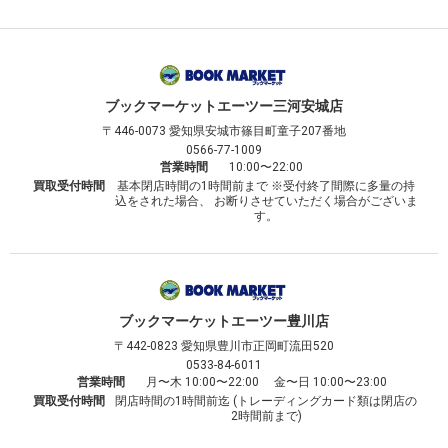
ブックマーケット
エーツー三河安城店
〒446-0073
愛知県安城市篠目町童子207番地
0566-77-1009
営業時間
10:00〜22:00
買取受付時間
基本閉店時間の1時間前まで ※受付終了間際に多量の持
込をされた場合、 お断りさせていただく場合がございま
す。
ブックマーケット
エーツー豊川店
〒442-0823
愛知県豊川市正岡町流田520
0533-84-6011
営業時間
月〜木 10:00〜22:00 金〜日 10:00〜23:00
買取受付時間
閉店時間の1時間前迄 (トレーディングカード類は閉店の
2時間前まで)