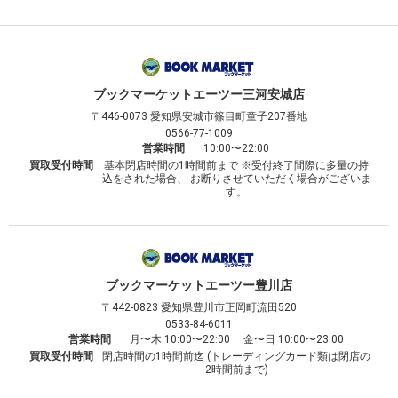
ブックマーケット
エーツー三河安城店
〒446-0073
愛知県安城市篠目町童子207番地
0566-77-1009
営業時間
10:00〜22:00
買取受付時間
基本閉店時間の1時間前まで ※受付終了間際に多量の持
込をされた場合、 お断りさせていただく場合がございま
す。
ブックマーケット
エーツー豊川店
〒442-0823
愛知県豊川市正岡町流田520
0533-84-6011
営業時間
月〜木 10:00〜22:00 金〜日 10:00〜23:00
買取受付時間
閉店時間の1時間前迄 (トレーディングカード類は閉店の
2時間前まで)