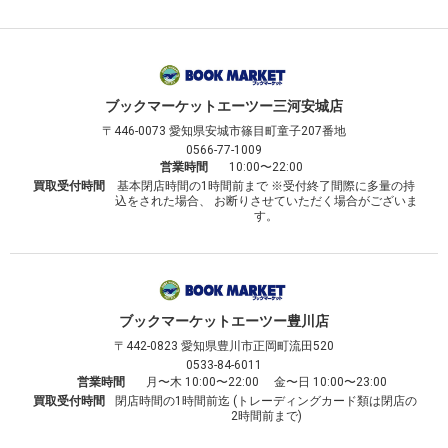
ブックマーケット
エーツー三河安城店
〒446-0073
愛知県安城市篠目町童子207番地
0566-77-1009
営業時間
10:00〜22:00
買取受付時間
基本閉店時間の1時間前まで ※受付終了間際に多量の持
込をされた場合、 お断りさせていただく場合がございま
す。
ブックマーケット
エーツー豊川店
〒442-0823
愛知県豊川市正岡町流田520
0533-84-6011
営業時間
月〜木 10:00〜22:00 金〜日 10:00〜23:00
買取受付時間
閉店時間の1時間前迄 (トレーディングカード類は閉店の
2時間前まで)