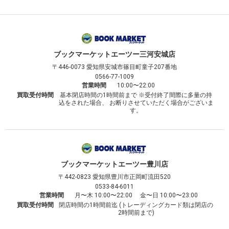
ブックマーケット
エーツー三河安城店
〒446-0073
愛知県安城市篠目町童子207番地
0566-77-1009
営業時間
10:00〜22:00
買取受付時間
基本閉店時間の1時間前まで ※受付終了間際に多量の持
込をされた場合、 お断りさせていただく場合がございま
す。
ブックマーケット
エーツー豊川店
〒442-0823
愛知県豊川市正岡町流田520
0533-84-6011
営業時間
月〜木 10:00〜22:00 金〜日 10:00〜23:00
買取受付時間
閉店時間の1時間前迄 (トレーディングカード類は閉店の
2時間前まで)