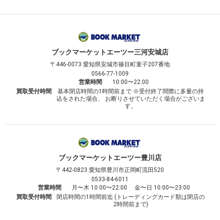
ブックマーケット
エーツー三河安城店
〒446-0073
愛知県安城市篠目町童子207番地
0566-77-1009
営業時間
10:00〜22:00
買取受付時間
基本閉店時間の1時間前まで ※受付終了間際に多量の持
込をされた場合、 お断りさせていただく場合がございま
す。
ブックマーケット
エーツー豊川店
〒442-0823
愛知県豊川市正岡町流田520
0533-84-6011
営業時間
月〜木 10:00〜22:00 金〜日 10:00〜23:00
買取受付時間
閉店時間の1時間前迄 (トレーディングカード類は閉店の
2時間前まで)