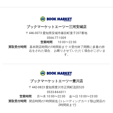
ブックマーケット
エーツー三河安城店
〒446-0073
愛知県安城市篠目町童子207番地
0566-77-1009
営業時間
10:00〜22:00
買取受付時間
基本閉店時間の1時間前まで ※受付終了間際に多量の持
込をされた場合、 お断りさせていただく場合がございま
す。
ブックマーケット
エーツー豊川店
〒442-0823
愛知県豊川市正岡町流田520
0533-84-6011
営業時間
月〜木 10:00〜22:00 金〜日 10:00〜23:00
買取受付時間
閉店時間の1時間前迄 (トレーディングカード類は閉店の
2時間前まで)