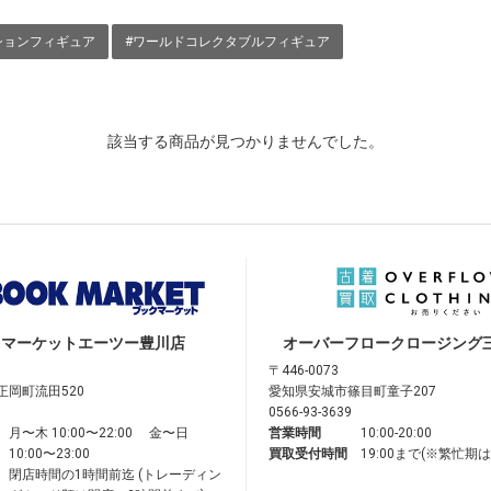
ションフィギュア
#ワールドコレクタブルフィギュア
該当する商品が見つかりませんでした。
クマーケット
エーツー豊川店
オーバーフロークロージング
〒446-0073
正岡町流田520
愛知県安城市篠目町童子207
0566-93-3639
月〜木 10:00〜22:00 金〜日
営業時間
10:00-20:00
10:00〜23:00
買取受付時間
19:00まで(※繁忙期
閉店時間の1時間前迄 (トレーディン