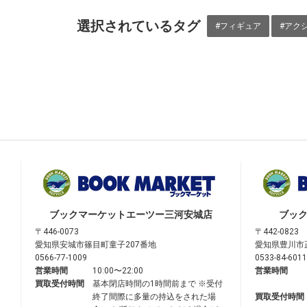
選択されているタグ
#フィギュア
#アク
ブックマーケット
エーツー三河安城店
ブッ
〒446-0073
〒442-0823
愛知県安城市篠目町童子207番地
愛知県豊川市
0566-77-1009
0533-84-6011
営業時間
10:00〜22:00
営業時間
買取受付時間
基本閉店時間の1時間前まで ※受付
終了間際に多量の持込をされた場
買取受付時間