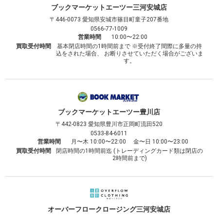
ブックマーケット
エーツー三河安城店
〒446-0073
愛知県安城市篠目町童子207番地
0566-77-1009
営業時間
10:00〜22:00
買取受付時間
基本閉店時間の1時間前まで ※受付終了間際に多量の持
込をされた場合、 お断りさせていただく場合がございま
す。
ブックマーケット
エーツー豊川店
〒442-0823
愛知県豊川市正岡町流田520
0533-84-6011
営業時間
月〜木 10:00〜22:00 金〜日 10:00〜23:00
買取受付時間
閉店時間の1時間前迄 (トレーディングカード類は閉店の
2時間前まで)
オーバーフロークロージング
三河安城店