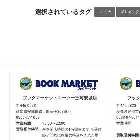
選択されているタグ
#トミカ
#SＤガンダ
ブックマーケット
エーツー三河安城店
ブッ
〒446-0073
〒442-0823
愛知県安城市篠目町童子207番地
愛知県豊川市
0566-77-1009
0533-84-6011
営業時間
10:00〜22:00
営業時間
買取受付時間
基本閉店時間の1時間前まで ※受付
終了間際に多量の持込をされた場
買取受付時間