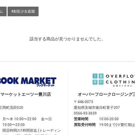
ム
#創彩少女庭園
該当する商品が見つかりませんでした。
クマーケット
エーツー豊川店
オーバーフロークロージング
〒446-0073
正岡町流田520
愛知県安城市篠目町童子207
0566-93-3639
月〜木 10:00〜22:00 金〜日
営業時間
10:00-20:00
10:00〜23:00
買取受付時間
19:00まで(※繁忙期
閉店時間の1時間前迄 (トレーディン