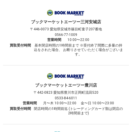
ブックマーケット
エーツー三河安城店
〒446-0073
愛知県安城市篠目町童子207番地
0566-77-1009
営業時間
10:00〜22:00
買取受付時間
基本閉店時間の1時間前まで ※受付終了間際に多量の持
込をされた場合、 お断りさせていただく場合がございま
す。
ブックマーケット
エーツー豊川店
〒442-0823
愛知県豊川市正岡町流田520
0533-84-6011
営業時間
月〜木 10:00〜22:00 金〜日 10:00〜23:00
買取受付時間
閉店時間の1時間前迄 (トレーディングカード類は閉店の
2時間前まで)