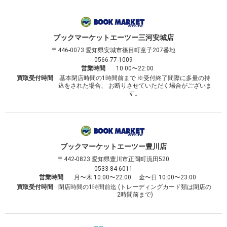
ブックマーケット
エーツー三河安城店
〒446-0073
愛知県安城市篠目町童子207番地
0566-77-1009
営業時間
10:00〜22:00
買取受付時間
基本閉店時間の1時間前まで ※受付終了間際に多量の持
込をされた場合、 お断りさせていただく場合がございま
す。
ブックマーケット
エーツー豊川店
〒442-0823
愛知県豊川市正岡町流田520
0533-84-6011
営業時間
月〜木 10:00〜22:00 金〜日 10:00〜23:00
買取受付時間
閉店時間の1時間前迄 (トレーディングカード類は閉店の
2時間前まで)